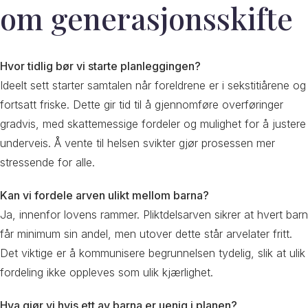
om generasjonsskifte
Hvor tidlig bør vi starte planleggingen?
Ideelt sett starter samtalen når foreldrene er i sekstitiårene og
fortsatt friske. Dette gir tid til å gjennomføre overføringer
gradvis, med skattemessige fordeler og mulighet for å justere
underveis. Å vente til helsen svikter gjør prosessen mer
stressende for alle.
Kan vi fordele arven ulikt mellom barna?
Ja, innenfor lovens rammer. Pliktdelsarven sikrer at hvert barn
får minimum sin andel, men utover dette står arvelater fritt.
Det viktige er å kommunisere begrunnelsen tydelig, slik at ulik
fordeling ikke oppleves som ulik kjærlighet.
Hva gjør vi hvis ett av barna er uenig i planen?