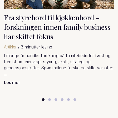
Fra søsken til medeiere; når
søskenroller følger med inn i
eierskapet
Artikler
/
2
minutter lesing
Når søsken blir eiere sammen i et familieselskap, skjer de
ofte noe ganske interessant – og ganske menneskelig.
Rollene vi har hatt…
Les mer
Slide group 1
Slide group 2
Slide group 3
Slide group 4
Slide group 5
Slide group 6