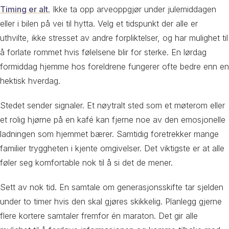
Timing er alt.
Ikke ta opp arveoppgjør under julemiddagen
eller i bilen på vei til hytta. Velg et tidspunkt der alle er
uthvilte, ikke stresset av andre forpliktelser, og har mulighet til
å forlate rommet hvis følelsene blir for sterke. En lørdag
formiddag hjemme hos foreldrene fungerer ofte bedre enn en
hektisk hverdag.
Stedet sender signaler. Et nøytralt sted som et møterom eller
et rolig hjørne på en kafé kan fjerne noe av den emosjonelle
ladningen som hjemmet bærer. Samtidig foretrekker mange
familier tryggheten i kjente omgivelser. Det viktigste er at alle
føler seg komfortable nok til å si det de mener.
Sett av nok tid. En samtale om generasjonsskifte tar sjelden
under to timer hvis den skal gjøres skikkelig. Planlegg gjerne
flere kortere samtaler fremfor én maraton. Det gir alle