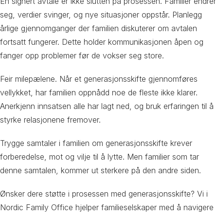
En signert avtale er ikke slutten på prosessen. Familier endrer
seg, verdier svinger, og nye situasjoner oppstår. Planlegg
årlige gjennomganger der familien diskuterer om avtalen
fortsatt fungerer. Dette holder kommunikasjonen åpen og
fanger opp problemer før de vokser seg store.
Feir milepælene. Når et generasjonsskifte gjennomføres
vellykket, har familien oppnådd noe de fleste ikke klarer.
Anerkjenn innsatsen alle har lagt ned, og bruk erfaringen til å
styrke relasjonene fremover.
Trygge samtaler i familien om generasjonsskifte krever
forberedelse, mot og vilje til å lytte. Men familier som tar
denne samtalen, kommer ut sterkere på den andre siden.
Ønsker dere støtte i prosessen med generasjonsskifte? Vi i
Nordic Family Office hjelper familieselskaper med å navigere