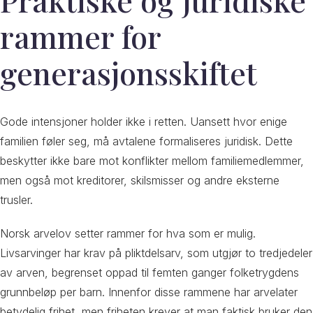
rammer for
generasjonsskiftet
Gode intensjoner holder ikke i retten. Uansett hvor enige
familien føler seg, må avtalene formaliseres juridisk. Dette
beskytter ikke bare mot konflikter mellom familiemedlemmer,
men også mot kreditorer, skilsmisser og andre eksterne
trusler.
Norsk arvelov setter rammer for hva som er mulig.
Livsarvinger har krav på pliktdelsarv, som utgjør to tredjedeler
av arven, begrenset oppad til femten ganger folketrygdens
grunnbeløp per barn. Innenfor disse rammene har arvelater
betydelig frihet, men friheten krever at man faktisk bruker den