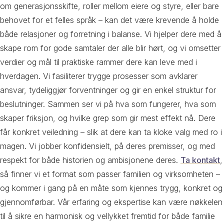
om generasjonsskifte, roller mellom eiere og styre, eller bare
behovet for et felles språk – kan det være krevende å holde
både relasjoner og forretning i balanse. Vi hjelper dere med å
skape rom for gode samtaler der alle blir hørt, og vi omsetter
verdier og mål til praktiske rammer dere kan leve med i
hverdagen. Vi fasiliterer trygge prosesser som avklarer
ansvar, tydeliggjør forventninger og gir en enkel struktur for
beslutninger. Sammen ser vi på hva som fungerer, hva som
skaper friksjon, og hvilke grep som gir mest effekt nå. Dere
får konkret veiledning – slik at dere kan ta kloke valg med ro i
magen. Vi jobber konfidensielt, på deres premisser, og med
respekt for både historien og ambisjonene deres.
Ta kontakt
,
så finner vi et format som passer familien og virksomheten –
og kommer i gang på en måte som kjennes trygg, konkret og
gjennomførbar. Vår erfaring og ekspertise kan være nøkkelen
til å sikre en harmonisk og vellykket fremtid for både familie