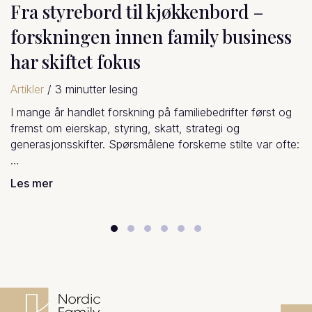
d –
siness
Fra søsken til medeiere; når
søskenroller følger med inn i
eierskapet
r først og
Artikler
/
2
minutter lesing
Når søsken blir eiere sammen i et familieselska
e var ofte:
ofte noe ganske interessant – og ganske menn
Rollene vi har hatt…
Les mer
Slide group 1
Slide group 2
Slide group 3
Slide group 4
Slide group 5
Slide group 6