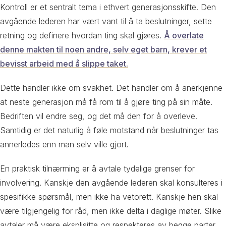
Kontroll er et sentralt tema i ethvert generasjonsskifte. Den
avgående lederen har vært vant til å ta beslutninger, sette
retning og definere hvordan ting skal gjøres.
Å overlate
denne makten til noen andre, selv eget barn, krever et
bevisst arbeid med å slippe taket.
Dette handler ikke om svakhet. Det handler om å anerkjenne
at neste generasjon må få rom til å gjøre ting på sin måte.
Bedriften vil endre seg, og det må den for å overleve.
Samtidig er det naturlig å føle motstand når beslutninger tas
annerledes enn man selv ville gjort.
En praktisk tilnærming er å avtale tydelige grenser for
involvering. Kanskje den avgående lederen skal konsulteres i
spesifikke spørsmål, men ikke ha vetorett. Kanskje hen skal
være tilgjengelig for råd, men ikke delta i daglige møter. Slike
avtaler må være eksplisitte og respekteres av begge parter.