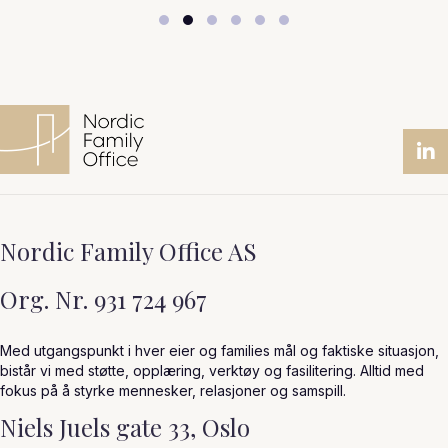
Slide group 1
Slide group 2
Slide group 3
Slide group 4
Slide group 5
Slide group 6
Nordic Family Office AS
Org. Nr. 931 724 967
Med utgangspunkt i hver eier og families mål og faktiske situasjon,
bistår vi med støtte, opplæring, verktøy og fasilitering. Alltid med
fokus på å styrke mennesker, relasjoner og samspill.
Niels Juels gate 33, Oslo