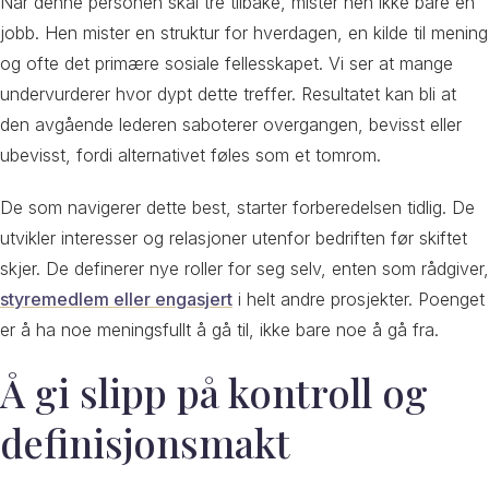
Når denne personen skal tre tilbake, mister hen ikke bare en
jobb. Hen mister en struktur for hverdagen, en kilde til mening
og ofte det primære sosiale fellesskapet. Vi ser at mange
undervurderer hvor dypt dette treffer. Resultatet kan bli at
den avgående lederen saboterer overgangen, bevisst eller
ubevisst, fordi alternativet føles som et tomrom.
De som navigerer dette best, starter forberedelsen tidlig. De
utvikler interesser og relasjoner utenfor bedriften før skiftet
skjer. De definerer nye roller for seg selv, enten som rådgiver,
styremedlem eller engasjert
i helt andre prosjekter. Poenget
er å ha noe meningsfullt å gå til, ikke bare noe å gå fra.
Å gi slipp på kontroll og
definisjonsmakt