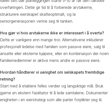
Ideelt sett bør planleggingen starte 5-10 år før den faktiske
overføringen. Dette gir tid til å forberede arvtakerne,
strukturere eierskapet skatteoptimalt, og la
seniorgenerasjonen venne seg til tanken.
Hva gjør vi hvis arvtakerne ikke er interessert i å overta?
Dette er vanligere enn mange tror. Alternativene inkluderer
profesjonell ledelse med familien som passive eiere, salg til
ansatte eller eksterne kjøpere, eller en kombinasjon der noen
familiemedlemmer er aktive mens andre er passive eiere.
Hvordan håndterer vi uenighet om selskapets fremtidige
retning?
Start med å etablere felles verdier og langsiktige mål. Bruk
gjerne en ekstern fasilitator til å lede samtalene. Dokumenter
enigheten i en eierstrategi som alle parter forplikter seg til.