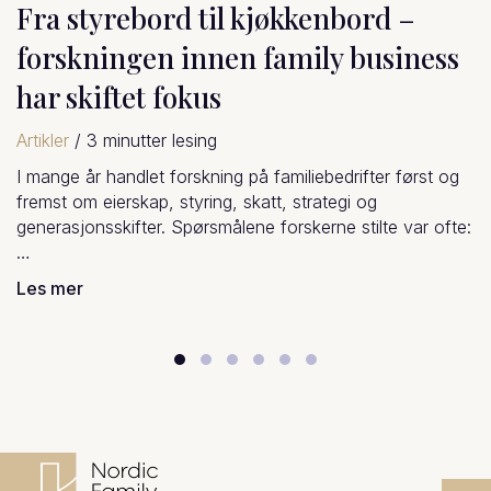
Fra søsken til medeiere; når
søskenroller følger med inn i
eierskapet
Artikler
/
2
minutter lesing
Når søsken blir eiere sammen i et familieselskap, skjer d
:
ofte noe ganske interessant – og ganske menneskelig.
Rollene vi har hatt…
Les mer
Slide group 1
Slide group 2
Slide group 3
Slide group 4
Slide group 5
Slide group 6