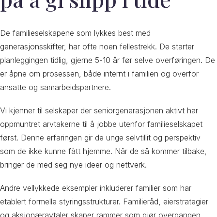
De familieselskapene som lykkes best med
generasjonsskifter, har ofte noen fellestrekk. De starter
planleggingen tidlig, gjerne 5-10 år før selve overføringen. De
er åpne om prosessen, både internt i familien og overfor
ansatte og samarbeidspartnere.
Vi kjenner til selskaper der seniorgenerasjonen aktivt har
oppmuntret arvtakerne til å jobbe utenfor familieselskapet
først. Denne erfaringen gir de unge selvtillit og perspektiv
som de ikke kunne fått hjemme. Når de så kommer tilbake,
bringer de med seg nye ideer og nettverk.
Andre vellykkede eksempler inkluderer familier som har
etablert formelle styringsstrukturer. Familieråd, eierstrategier
og aksjonæravtaler skaper rammer som gjør overgangen