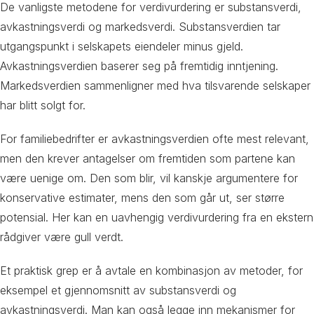
De vanligste metodene for verdivurdering er substansverdi,
avkastningsverdi og markedsverdi. Substansverdien tar
utgangspunkt i selskapets eiendeler minus gjeld.
Avkastningsverdien baserer seg på fremtidig inntjening.
Markedsverdien sammenligner med hva tilsvarende selskaper
har blitt solgt for.
For familiebedrifter er avkastningsverdien ofte mest relevant,
men den krever antagelser om fremtiden som partene kan
være uenige om. Den som blir, vil kanskje argumentere for
konservative estimater, mens den som går ut, ser større
potensial. Her kan en uavhengig verdivurdering fra en ekstern
rådgiver være gull verdt.
Et praktisk grep er å avtale en kombinasjon av metoder, for
eksempel et gjennomsnitt av substansverdi og
avkastningsverdi. Man kan også legge inn mekanismer for