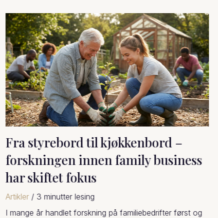
Fra søsken til medeiere; når
søskenroller følger med inn i
eierskapet