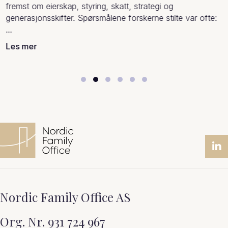
Artikler
/
2
minutter lesing
Når søsken blir eiere sammen i et familieselskap, skjer det
ofte noe ganske interessant – og ganske menneskelig.
Rollene vi har hatt…
Les mer
Slide group 1
Slide group 2
Slide group 3
Slide group 4
Slide group 5
Slide group 6
Nordic Family Office AS
Org. Nr. 931 724 967