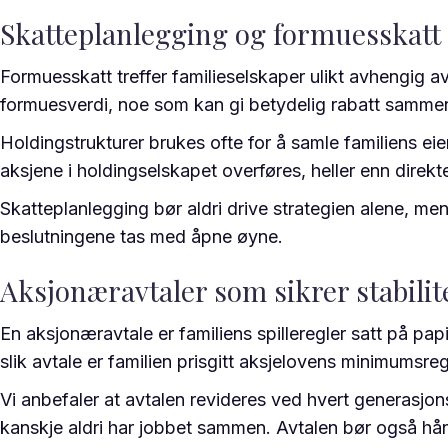
Skatteplanlegging og formuesskatt
Formuesskatt treffer familieselskaper ulikt avhengig av
formuesverdi, noe som kan gi betydelig rabatt sammenl
Holdingstrukturer brukes ofte for å samle familiens ei
aksjene i holdingselskapet overføres, heller enn direkte
Skatteplanlegging bør aldri drive strategien alene, men
beslutningene tas med åpne øyne.
Aksjonæravtaler som sikrer stabilit
En aksjonæravtale er familiens spilleregler satt på pap
slik avtale er familien prisgitt aksjelovens minimumsre
Vi anbefaler at avtalen revideres ved hvert generasj
kanskje aldri har jobbet sammen. Avtalen bør også hån