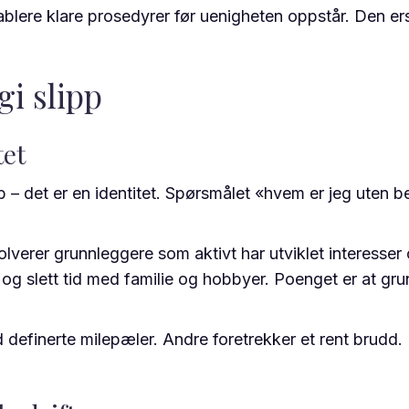
ere klare prosedyrer før uenigheten oppstår. Den erstat
gi slipp
tet
 – det er en identitet. Spørsmålet «hvem er jeg uten 
erer grunnleggere som aktivt har utviklet interesser og
rett og slett tid med familie og hobbyer. Poenget er at g
definerte milepæler. Andre foretrekker et rent brudd.