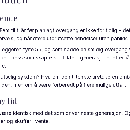
rende
m til ti år før planlagt overgang er ikke for tidlig – de
nderveis, og håndtere uforutsette hendelser uten panikk.
nnleggeren fylte 55, og som hadde en smidig overgang ve
r press som skapte konflikter i generasjoner etterpå. F
le.
ed plutselig sykdom? Hva om den tiltenkte arvtakeren
iden, men om å være forberedt på flere mulige utfall.
y tid
ære identisk med det som driver neste generasjon. Og 
er og skuffer i vente.