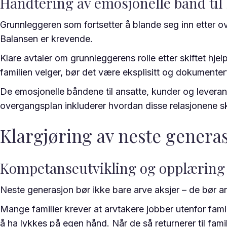
Håndtering av emosjonelle bånd til 
Grunnleggeren som fortsetter å blande seg inn etter o
Balansen er krevende.
Klare avtaler om grunnleggerens rolle etter skiftet hj
familien velger, bør det være eksplisitt og dokumenter
De emosjonelle båndene til ansatte, kunder og leveran
overgangsplan inkluderer hvordan disse relasjonene ska
Klargjøring av neste genera
Kompetanseutvikling og opplæring
Neste generasjon bør ikke bare arve aksjer – de bør a
Mange familier krever at arvtakere jobber utenfor famili
å ha lykkes på egen hånd. Når de så returnerer til fa