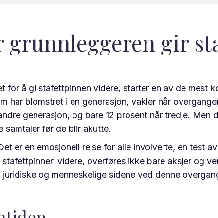
r grunnleggeren gir st
t for å gi stafettpinnen videre, starter en av de mest
om har blomstret i én generasjon, vakler når overgangen 
l andre generasjon, og bare 12 prosent når tredje. Men
 samtaler før de blir akutte.
et er en emosjonell reise for alle involverte, en test a
 stafettpinnen videre, overføres ikke bare aksjer og ve
e, juridiske og menneskelige sidene ved denne overgangen
mtiden