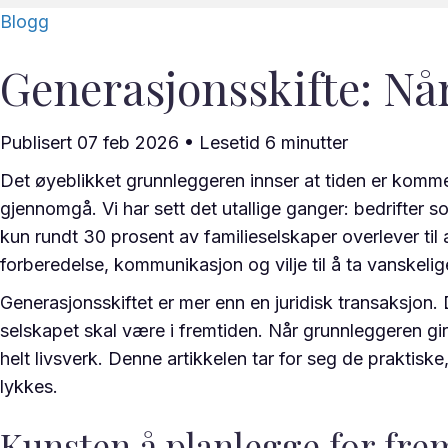
Blogg
Generasjonsskifte: Nå
Publisert 07 feb 2026 • Lesetid
6
minutter
Det øyeblikket grunnleggeren innser at tiden er komme
gjennomgå. Vi har sett det utallige ganger: bedrifter s
kun rundt 30 prosent av familieselskaper overlever ti
forberedelse, kommunikasjon og vilje til å ta vanskelige
Generasjonsskiftet er mer enn en juridisk transaksjon. D
selskapet skal være i fremtiden. Når grunnleggeren gir
helt livsverk. Denne artikkelen tar for seg de praktisk
lykkes.
Kunsten å planlegge for fre