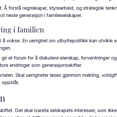
ft. Å forstå regnskaper, styrearbeid, og strategisk ten
t neste generasjon i familieselskaper.
ng i familien
 å vokse. En uenighet om utbyttepolitikk kan utvikle seg
ingen.
gir et forum for å diskutere eierskap, forventninger o
 store endringer som generasjonsskifter.
vtalen. Skal uenigheter løses gjennom mekling, voldgi
 oppstår.
en
iftet. Det skal ivareta selskapets interesser, som ikke 