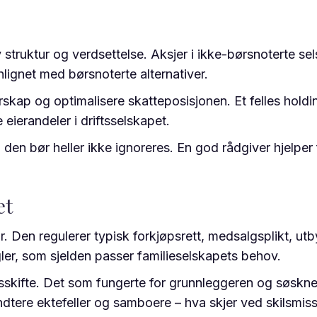
 struktur og verdsettelse. Aksjer i ikke-børsnoterte se
ignet med børsnoterte alternativer.
erskap og optimalisere skatteposisjonen. Et felles hold
 eierandeler i driftsselskapet.
 den bør heller ikke ignoreres. En god rådgiver hjelper 
et
ir. Den regulerer typisk forkjøpsrett, medsalgsplikt, ut
gler, som sjelden passer familieselskapets behov.
onsskifte. Det som fungerte for grunnleggeren og søsk
dtere ektefeller og samboere – hva skjer ved skilsmiss