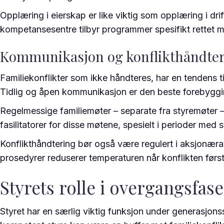
Opplæring i eierskap er like viktig som opplæring i dri
kompetansesentre tilbyr programmer spesifikt rettet mo
Kommunikasjon og konflikthåndteri
Familiekonflikter som ikke håndteres, har en tendens til
Tidlig og åpen kommunikasjon er den beste forebygg
Regelmessige familiemøter – separate fra styremøter – 
fasilitatorer for disse møtene, spesielt i perioder med
Konflikthåndtering bør også være regulert i aksjonæra
prosedyrer reduserer temperaturen når konflikten først
Styrets rolle i overgangsfas
Styret har en særlig viktig funksjon under generasjonssk