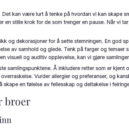
er. Det kan være lurt å tenke på hvordan vi kan skape s
r en stille krok for de som trenger en pause. Når vi tar h
k og dekorasjoner for å sette stemningen. En god spille
lse av samhold og glede. Tenk på farger og temaer so
 visuell og auditiv opplevelse, kan vi gjøre samlingen
te samlingspunktene. Å inkludere retter som er kjent og
raskelse. Vurder allergier og preferanser, og kanskj
 skape en følelse av fellesskap og deltakelse i feiring
 broer
sinn