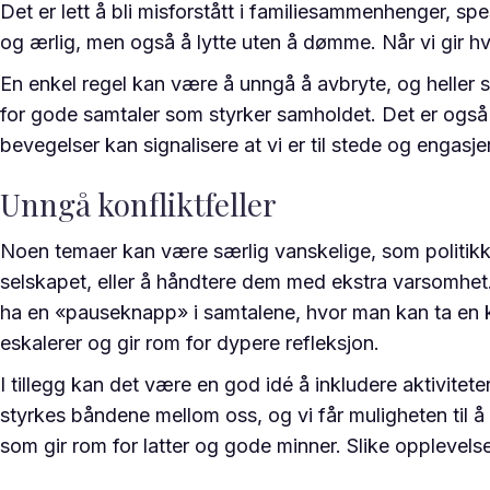
Det er lett å bli misforstått i familiesammenhenger, spe
og ærlig, men også å lytte uten å dømme. Når vi gir hve
En enkel regel kan være å unngå å avbryte, og heller 
for gode samtaler som styrker samholdet. Det er ogs
bevegelser kan signalisere at vi er til stede og engasje
Unngå konfliktfeller
Noen temaer kan være særlig vanskelige, som politikk, 
selskapet, eller å håndtere dem med ekstra varsomhet. 
ha en «pauseknapp» i samtalene, hvor man kan ta en kor
eskalerer og gir rom for dypere refleksjon.
I tillegg kan det være en god idé å inkludere aktivitet
styrkes båndene mellom oss, og vi får muligheten til å s
som gir rom for latter og gode minner. Slike opplevels