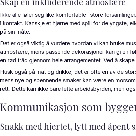
Skap en inkluderende atmosfære
Ikke alle føler seg like komfortable i store forsamling
i kontakt. Kanskje et hjørne med spill for de yngste, elle
på sin måte.
Det er også viktig å vurdere hvordan vi kan bruke musik
atmosfære, mens passende dekorasjoner kan gi en føle
en rød tråd gjennom hele arrangementet. Ved å skape en
Husk også på mat og drikke; det er ofte en av de størs
mens nye og spennende smaker kan være en morsom over
rett. Dette kan ikke bare lette arbeidsbyrden, men også
Kommunikasjon som bygger
Snakk med hjertet, lytt med åpent 