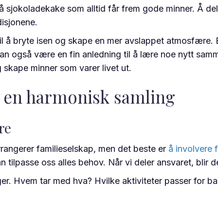
 på sjokoladekake som alltid får frem gode minner. Å 
disjonene.
a til å bryte isen og skape en mer avslappet atmosfære. En
 kan også være en fin anledning til å lære noe nytt sam
 skape minner som varer livet ut.
l en harmonisk samling
re
rrangerer familieselskap, men det beste er
å involvere f
tilpasse oss alles behov. Når vi deler ansvaret, blir det
nger. Hvem tar med hva? Hvilke aktiviteter passer for b