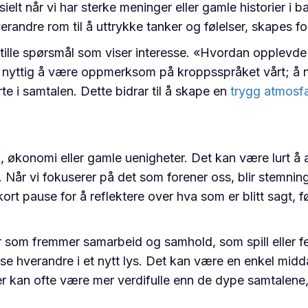
sielt når vi har sterke meninger eller gamle historier i 
randre rom til å uttrykke tanker og følelser, skapes fo
stille spørsmål som viser interesse. «Hvordan opplevd
å nyttig å være oppmerksom på kroppsspråket vårt; å 
rte i samtalen. Dette bidrar til å skape en
trygg atmosf
økonomi eller gamle uenigheter. Det kan være lurt å av
Når vi fokuserer på det som forener oss, blir stemning
t pause for å reflektere over hva som er blitt sagt, f
er som fremmer samarbeid og samhold, som spill eller fe
e hverandre i et nytt lys. Det kan være en enkel middag 
er kan ofte være mer verdifulle enn de dype samtalene, 