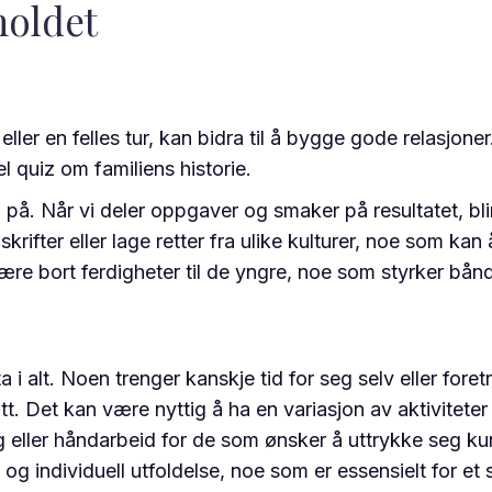
holdet
er en felles tur, kan bidra til å bygge gode relasjoner. 
el quiz om familiens historie.
. Når vi deler oppgaver og smaker på resultatet, blir d
ter eller lage retter fra ulike kulturer, noe som kan 
re bort ferdigheter til de yngre, noe som styrker bånd
a i alt. Noen trenger kanskje tid for seg selv eller foret
tt. Det kan være nyttig å ha en variasjon av aktiviteter 
ller håndarbeid for de som ønsker å uttrykke seg kunst
 og individuell utfoldelse, noe som er essensielt for et