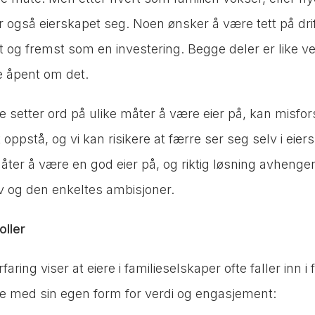
r også eierskapet seg. Noen ønsker å være tett på dri
t og fremst som en investering. Begge deler er like verd
e åpent om det.
ke setter ord på ulike måter å være eier på, kan misfor
 oppstå, og vi kan risikere at færre ser seg selv i eier
ter å være en god eier på, og riktig løsning avhenge
v og den enkeltes ambisjoner.
oller
aring viser at eiere i familieselskaper ofte faller inn i
lle med sin egen form for verdi og engasjement: