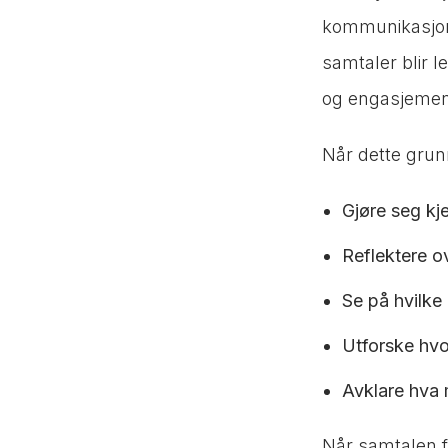
kommunikasjons
samtaler blir l
og engasjemen
Når dette grunn
Gjøre seg kje
Reflektere o
Se på hvilke 
Utforske hvo
Avklare hva 
Når samtalen fø