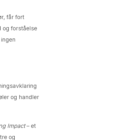
, får fort
l og forståelse
d ingen
tningsavklaring
øler og handler
ing Impact
– et
tre og