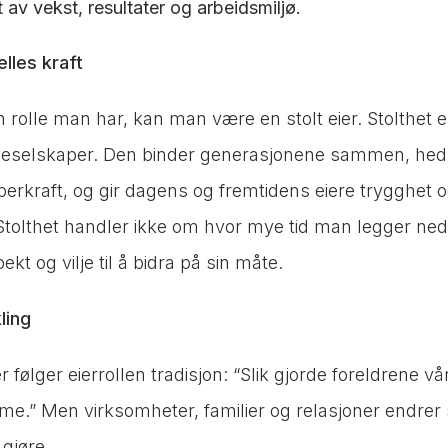
 av vekst, resultater og arbeidsmiljø.
lles kraft
 rolle man har, kan man være en stolt eier. Stolthet e
milieselskaper. Den binder generasjonene sammen, hedr
perkraft, og gir dagens og fremtidens eiere trygghet 
tolthet handler ikke om hvor mye tid man legger ne
pekt og vilje til å bidra på sin måte.
ling
r følger eierrollen tradisjon: “Slik gjorde foreldrene vå
mme.” Men virksomheter, familier og relasjoner endrer 
 gjøre.