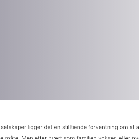
selskaper ligger det en stilltiende forventning om at a
 måte. Men etter hvert som familien vokser, eller n