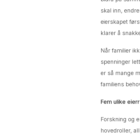
skal inn, endre
eierskapet førs
klarer å snakk
Når familier ik
spenninger lett
er så mange må
familiens beho
Fem ulike eierr
Forskning og erf
hovedroller, a