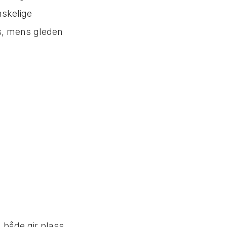
nskelige
kes, mens gleden
m både gir plass