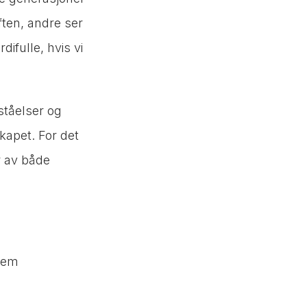
ften, andre ser
ifulle, hvis vi
ståelser og
skapet. For det
r av både
 fem