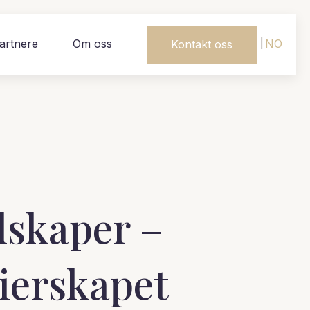
artnere
Om oss
NO
Kontakt oss
elskaper –
eierskapet