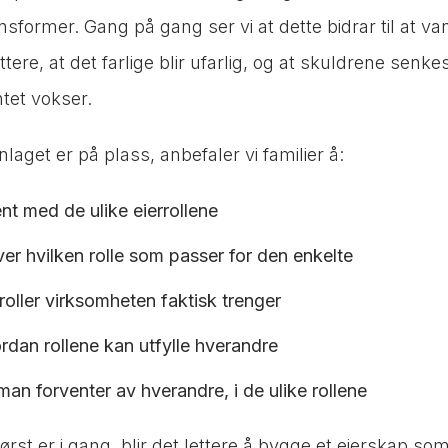
former. Gang på gang ser vi at dette bidrar til at va
ettere, at det farlige blir ufarlig, og at skuldrene sen
tet vokser.
laget er på plass, anbefaler vi familier å:
nt med de ulike eierrollene
ver hvilken rolle som passer for den enkelte
roller virksomheten faktisk trenger
rdan rollene kan utfylle hverandre
man forventer av hverandre, i de ulike rollene
rst er i gang, blir det lettere å bygge et eierskap so