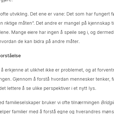
 ofte utvikling. Det ene er vane: Det som har fungert før
n riktige måten”. Det andre er mangel på kjennskap ti
ollene. Mange eiere har ingen å speile seg i, og derme
 hvordan de kan bidra på andre måter.
forståelse
 å erkjenne at ulikhet ikke er problemet, og at forven
ngen. Gjennom å forstå hvordan mennesker tenker, f
 det lettere å se ulike perspektiver i et nytt lys.
med familieselskaper bruker vi ofte tilnærmingen
Bridg
elper familier med å forstå egne og hverandres møns