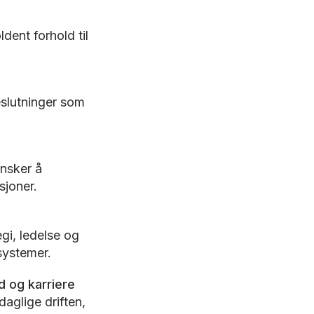
dent forhold til
eslutninger som
ønsker å
sjoner.
egi, ledelse og
 systemer.
d og karriere
daglige driften,