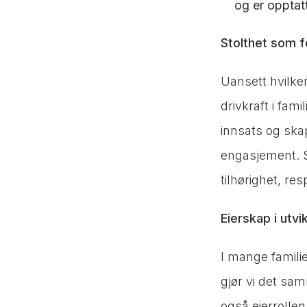
og er opptatt
Stolthet som fe
Uansett hvilken
drivkraft i fa
innsats og ska
engasjement. S
tilhørighet, res
Eierskap i utvik
I mange familie
gjør vi det sa
også eierrollen