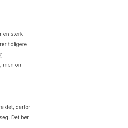
r en sterk
er tidligere
og
d, men om
re det, derfor
seg. Det bør