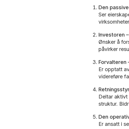
Den passive 
Ser eierskape
virksomheten.
Investoren 
Ønsker å for
påvirker resu
Forvalteren 
Er opptatt av
videreføre f
Retningsstyr
Deltar aktivt
struktur. Bid
Den operativ
Er ansatt i s