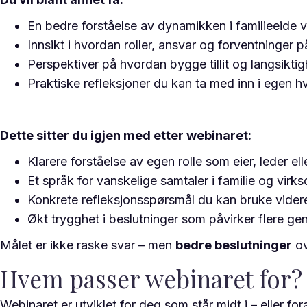
En bedre forståelse av dynamikken i familieeide 
Innsikt i hvordan roller, ansvar og forventninger 
Perspektiver på hvordan bygge tillit og langsikti
Praktiske refleksjoner du kan ta med inn i egen 
Dette sitter du igjen med etter webinaret:
Klarere forståelse av egen rolle som eier, leder el
Et språk for vanskelige samtaler i familie og virk
Konkrete refleksjonsspørsmål du kan bruke vider
Økt trygghet i beslutninger som påvirker flere ge
Målet er ikke raske svar – men
bedre beslutninger
ov
Hvem passer webinaret for?
Webinaret er utviklet for deg som står midt i – eller for