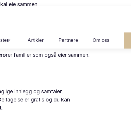
urs Avlyst )
ster
Artikler
Partnere
Om oss
rte
berører familier som også eier sammen.
glige innlegg og samtaler,
Deltagelse er gratis og du kan
t.