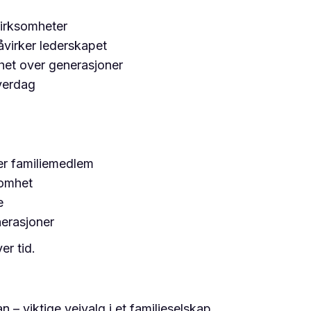
virksomheter
påvirker lederskapet
ghet over generasjoner
hverdag
ler familiemedlem
somhet
e
nerasjoner
er tid.
an – viktige veivalg i et familieselskap.