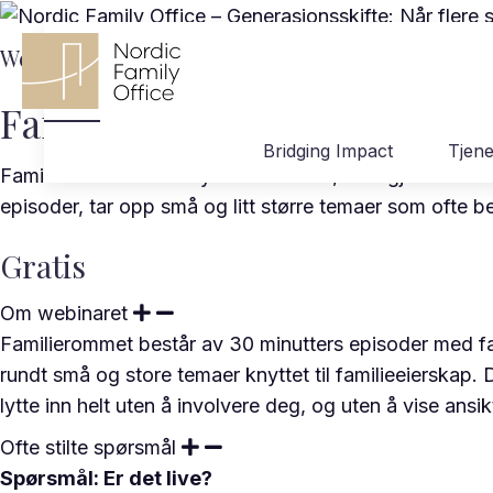
Webinar
Familierommet episode 2 ( K
Bridging Impact
Tjene
Familierommet er en ny webinarserie, som gjennom ko
episoder, tar opp små og litt større temaer som ofte 
Gratis
Om webinaret
Familierommet består av 30 minutters episoder med fa
rundt små og store temaer knyttet til familieeierskap. 
lytte inn helt uten å involvere deg, og uten å vise ansik
Ofte stilte spørsmål
Spørsmål: Er det live?