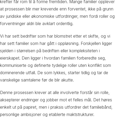
krefter får rom til å forme fremtiden. Mange familier opplever
at prosessen blir mer krevende enn forventet, ikke på grunn
av juridiske eller økonomiske utfordringer, men fordi roller og
forventninger aldri ble avklart ordentlig.
Vi har sett bedrifter som har blomstret etter et skifte, og vi
har sett familier som har gått i oppløsning. Forskjellen ligger
sjelden i størrelsen på bedriften eller kompleksiteten i
eierskapet. Den ligger i hvordan familien forberedte seg,
kommuniserte og definerte tydelige roller uten konflikt som
dominerende utfall. De som lykkes, starter tidlig og tar de
vanskelige samtalene før de blir akutte.
Denne prosessen krever at alle involverte forstår sin rolle,
aksepterer endringer og jobber mot et felles mål. Det høres
enkelt ut på papiret, men i praksis utfordrer det familiebånd,
personlige ambisjoner og etablerte maktstrukturer.