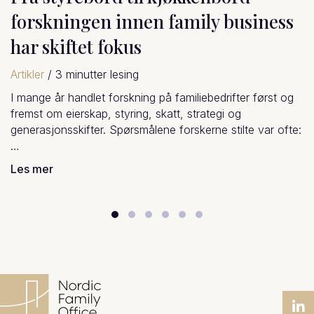
Fra søsken til medeiere; når
søskenroller følger med inn i
eierskapet
Artikler
/
2
minutter lesing
Når søsken blir eiere sammen i et familieselskap, skjer d
:
ofte noe ganske interessant – og ganske menneskelig.
Rollene vi har hatt…
Les mer
Slide group 1
Slide group 2
Slide group 3
Slide group 4
Slide group 5
Slide group 6