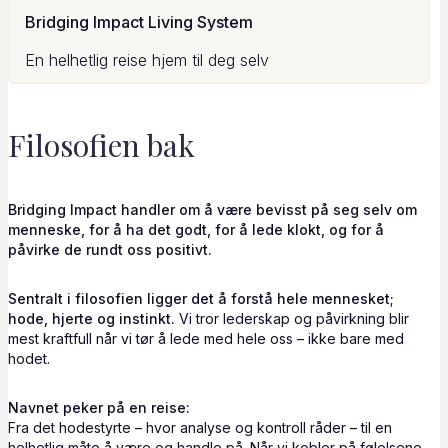
Bridging Impact Living System
En helhetlig reise hjem til deg selv
Filosofien bak
Bridging Impact handler om å være bevisst på seg selv om
menneske, for å ha det godt, for å lede klokt, og for å
påvirke de rundt oss positivt.
Sentralt i filosofien ligger det å forstå hele mennesket;
hode, hjerte og instinkt.
Vi tror lederskap og påvirkning blir
mest kraftfull når vi tør å lede med hele oss – ikke bare med
hodet.
Navnet peker på en reise:
Fra det hodestyrte – hvor analyse og kontroll råder – til en
helhetlig måte å være og handle på. Når vi kobler på følelsene,