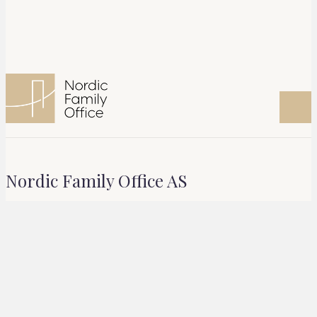
Nordic Family Office AS
Org. Nr. 931 724 967
Med utgangspunkt i hver eier og families mål og faktiske
situasjon, bistår vi med støtte, opplæring, verktøy og fasilitering.
Alltid med fokus på å styrke mennesker, relasjoner og samspill.